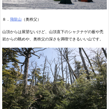
８．
飛龍山
（奥秩父）
山頂からは展望ないけど、山頂直下のシャクナゲの薮や禿
岩からの眺めや、奥秩父の深さを満喫できるいい山です。