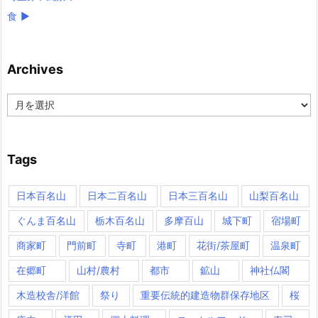
食
►
Archives
Archives
Tags
日本百名山
日本二百名山
日本三百名山
山梨百名山
ぐんま百名山
栃木百名山
多摩百山
城下町
宿場町
商家町
門前町
寺町
港町
花街/茶屋町
温泉町
在郷町
山村/農村
都市
鉱山
神社仏閣
木造校舎/洋館
祭り
重要伝統的建造物群保存地区
桜