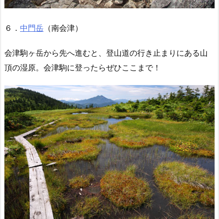
６．
中門岳
（南会津）
会津駒ヶ岳から先へ進むと、登山道の行き止まりにある山
頂の湿原。会津駒に登ったらぜひここまで！