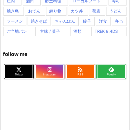
庄内
酒田
郷土料理
ローカルフード
寿司
焼き鳥
おでん
練り物
カツ丼
蕎麦
うどん
ラーメン
焼きそば
ちゃんぽん
餃子
洋食
弁当
ご当地パン
甘味 / 菓子
酒類
TREK 8.4DS
follow me

Twitter
Instagram
RSS
Feedly