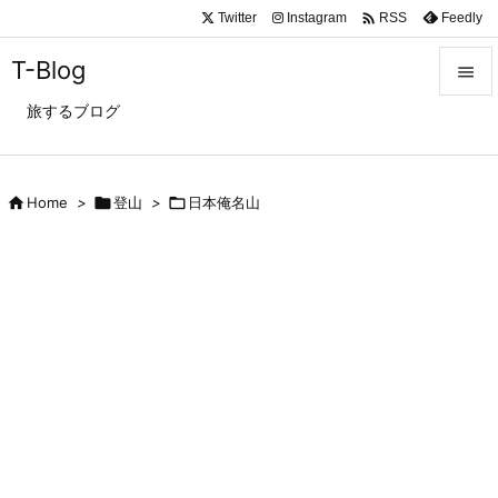

Twitter
Instagram
Feedly
RSS
T-Blog

旅するブログ

メニュ

サイド

Home
>

登山
>

日本俺名山

前へ

次へ

検索