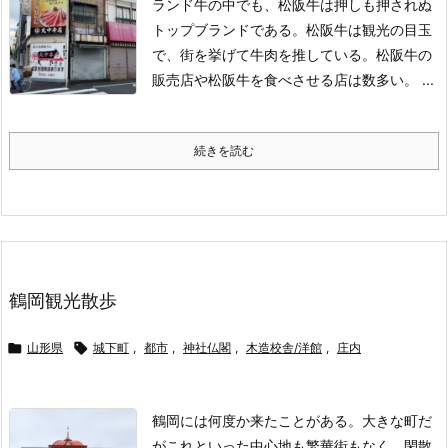
ランド牛の中でも、松阪牛は押しも押されぬ
トップブランドである。
松阪牛は観光の目玉
で、街を挙げて牛肉を推している。松阪牛の
販売店や松阪牛を食べさせる店は数多い。 ...
続きを読む
鶴岡観光散歩

山形県

城下町
,
都市
,
神社仏閣
,
木造校舎/洋館
,
庄内
鶴岡には何度か来たことがある。大きな町だ
がこれといった中心地も繁華街もなく、閑散