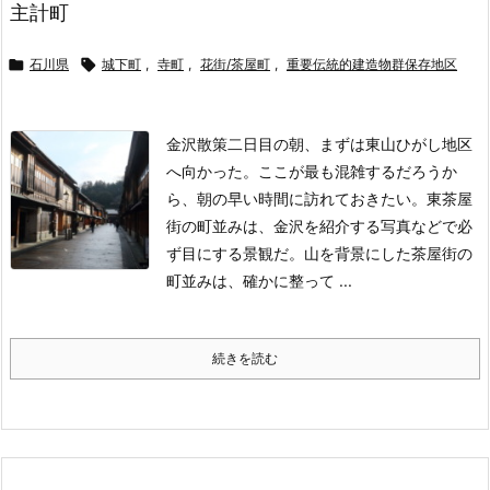
主計町

石川県

城下町
,
寺町
,
花街/茶屋町
,
重要伝統的建造物群保存地区
金沢散策二日目の朝、まずは東山ひがし地区
へ向かった。ここが最も混雑するだろうか
ら、朝の早い時間に訪れておきたい。
東茶屋
街の町並みは、金沢を紹介する写真などで必
ず目にする景観だ。山を背景にした茶屋街の
町並みは、確かに整って ...
続きを読む