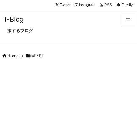

Twitter
Instagram
Feedly
RSS
T-Blog

旅するブログ

メニュ

サイド

Home
>

城下町

前へ

次へ

検索