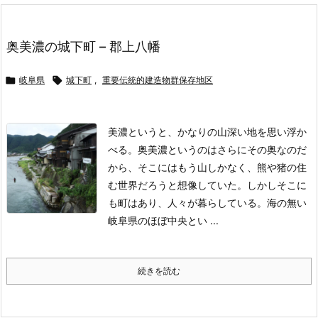
奥美濃の城下町 – 郡上八幡

岐阜県

城下町
,
重要伝統的建造物群保存地区
美濃というと、かなりの山深い地を思い浮か
べる。奥美濃というのはさらにその奥なのだ
から、そこにはもう山しかなく、熊や猪の住
む世界だろうと想像していた。しかしそこに
も町はあり、人々が暮らしている。
海の無い
岐阜県のほぼ中央とい ...
続きを読む