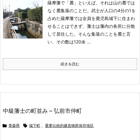
薩摩藩で「麓」といえば、それは山の麓では
なく麓集落のことだ。
武士が人口の4分の1を
占めた薩摩藩では全員を鹿児島城下に住まわ
せることはできず、藩士は藩内の各所に分散
して居住した。そんな集落のことを麓と言
い、その数は120余 ...
続きを読む
中級藩士の町並み – 弘前市仲町

青森県

城下町
,
重要伝統的建造物群保存地区