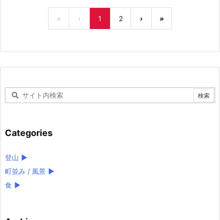
«
‹
1
2
›
»
Categories
登山
►
町並み / 風景
►
食
►