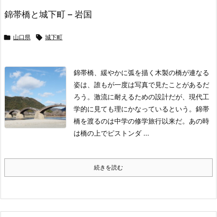
錦帯橋と城下町 – 岩国

山口県

城下町
錦帯橋、緩やかに弧を描く木製の橋が連なる
姿は、誰もが一度は写真で見たことがあるだ
ろう。激流に耐えるための設計だが、現代工
学的に見ても理にかなっているという。
錦帯
橋を渡るのは中学の修学旅行以来だ。あの時
は橋の上でピストンダ ...
続きを読む