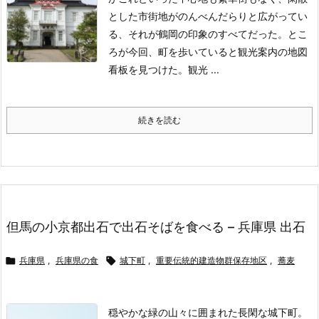
とした市街地がのんべんだらりと広がってい
る、それが鶴岡の印象のすべてだった。とこ
ろが今回、町を歩いていると観光案内の地図
看板を見つけた。
観光 ...
続きを読む
但馬の小京都出石で出石そばを食べる – 兵庫県 出石

兵庫県
,
兵庫県の食

城下町
,
重要伝統的建造物群保存地区
,
蕎麦
穏やかな緑の山々に囲まれた長閑な城下町。