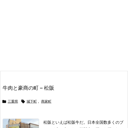
牛肉と豪商の町 – 松阪

三重県

城下町
,
商家町
松阪といえば松阪牛だ。
日本全国数多くのブ