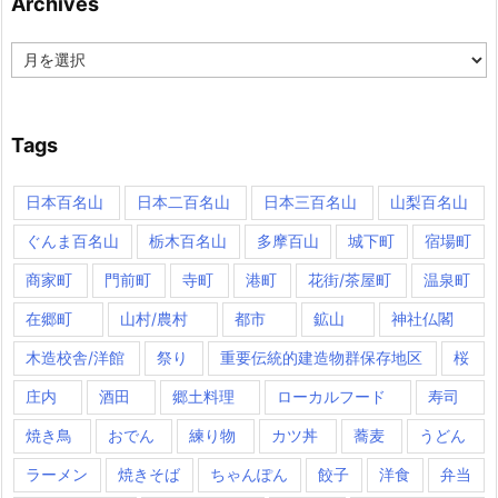
Archives
Archives
Tags
日本百名山
日本二百名山
日本三百名山
山梨百名山
ぐんま百名山
栃木百名山
多摩百山
城下町
宿場町
商家町
門前町
寺町
港町
花街/茶屋町
温泉町
在郷町
山村/農村
都市
鉱山
神社仏閣
木造校舎/洋館
祭り
重要伝統的建造物群保存地区
桜
庄内
酒田
郷土料理
ローカルフード
寿司
焼き鳥
おでん
練り物
カツ丼
蕎麦
うどん
ラーメン
焼きそば
ちゃんぽん
餃子
洋食
弁当