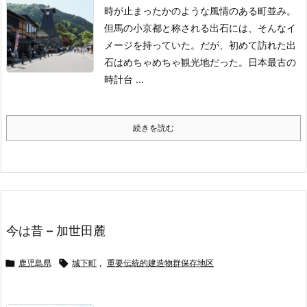
時が止まったかのような風情のある町並み。
但馬の小京都と称される出石には、そんなイ
メージを持っていた。
だが、初めて訪れた出
石はめちゃめちゃ観光地だった。
日本最古の
時計台 ...
続きを読む
今は昔 – 加世田麓

鹿児島県

城下町
,
重要伝統的建造物群保存地区