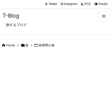

Twitter
Instagram
Feedly
RSS
T-Blog

旅するブログ

メニュ

サイド

Home
>

食
>

長崎県の食

前へ

次へ

検索