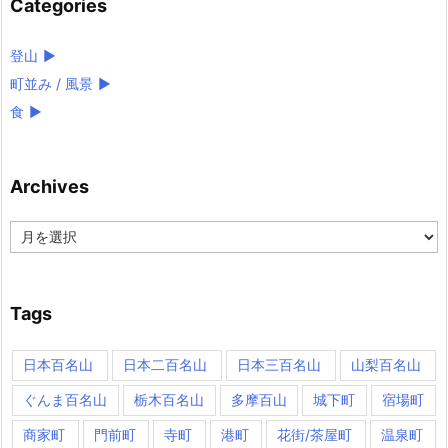
Categories
登山
►
町並み / 風景
►
食
►
Archives
Archives
Tags
日本百名山
日本二百名山
日本三百名山
山梨百名山
ぐんま百名山
栃木百名山
多摩百山
城下町
宿場町
商家町
門前町
寺町
港町
花街/茶屋町
温泉町