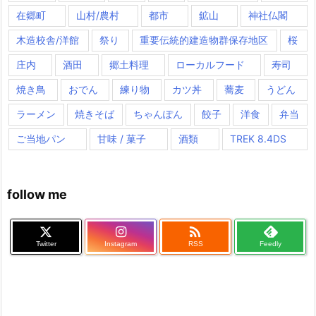
在郷町
山村/農村
都市
鉱山
神社仏閣
木造校舎/洋館
祭り
重要伝統的建造物群保存地区
桜
庄内
酒田
郷土料理
ローカルフード
寿司
焼き鳥
おでん
練り物
カツ丼
蕎麦
うどん
ラーメン
焼きそば
ちゃんぽん
餃子
洋食
弁当
ご当地パン
甘味 / 菓子
酒類
TREK 8.4DS
follow me

Twitter
Instagram
RSS
Feedly