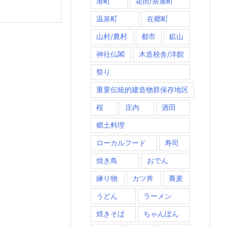
港町
花街/茶屋町
温泉町
在郷町
山村/農村
都市
鉱山
神社仏閣
木造校舎/洋館
祭り
重要伝統的建造物群保存地区
桜
庄内
酒田
郷土料理
ローカルフード
寿司
焼き鳥
おでん
練り物
カツ丼
蕎麦
うどん
ラーメン
焼きそば
ちゃんぽん