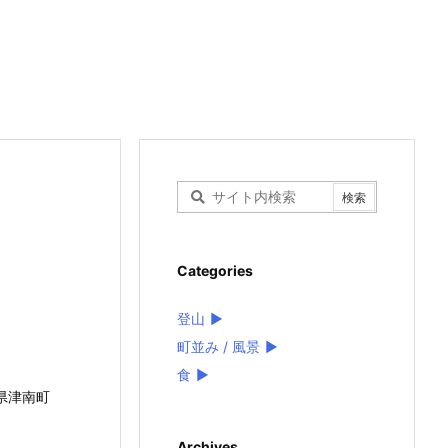
Categories
登山
►
町並み / 風景
►
。
食
►
県津南町
Archives