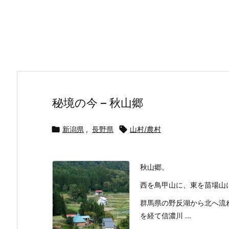
秘境の今 – 秋山郷

新潟県
,
長野県

山村/農村
秋山郷。
西を鳥甲山に、東を苗場山
群馬県の野反湖から北へ流
を経て信濃川 ...