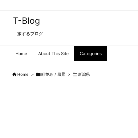
T-Blog
旅するブログ
Home
About This Site
Categories

Home
>

町並み / 風景
>

新潟県