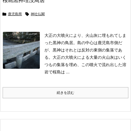
桜島黒神埋没鳥居

鹿児島県

神社仏閣
大正の大噴火により、火山灰に埋もれてしま
った黒神の鳥居。
島の中心は鹿児島市側だ
が、黒神はそれとは反対の東側の集落であ
る。
大正の大噴火による大量の火山灰はいく
つもの集落を埋め、この噴火で流れ出した溶
岩で桜島は ...
続きを読む