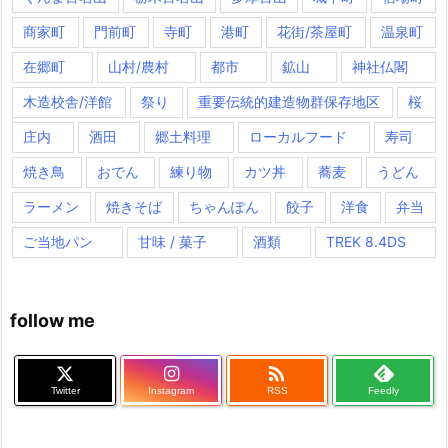
商家町
門前町
寺町
港町
花街/茶屋町
温泉町
在郷町
山村/農村
都市
鉱山
神社仏閣
木造校舎/洋館
祭り
重要伝統的建造物群保存地区
桜
庄内
酒田
郷土料理
ローカルフード
寿司
焼き鳥
おでん
練り物
カツ丼
蕎麦
うどん
ラーメン
焼きそば
ちゃんぽん
餃子
洋食
弁当
ご当地パン
甘味 / 菓子
酒類
TREK 8.4DS
follow me

Twitter
Instagram
RSS
Feedly