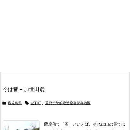
今は昔 – 加世田麓

鹿児島県

城下町
,
重要伝統的建造物群保存地区
薩摩藩で「麓」といえば、それは山の麓では