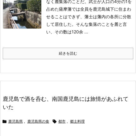
なく麓集落のことだ。
武士が人口の4分の1を
占めた薩摩藩では全員を鹿児島城下に住まわ
せることはできず、藩士は藩内の各所に分散
して居住した。そんな集落のことを麓と言
い、その数は120余 ...
続きを読む
鹿児島で酒を呑む、南国鹿児島には旅情があふれて
いた

鹿児島県
,
鹿児島県の食

都市
,
郷土料理