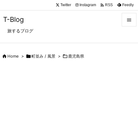

Twitter
Instagram
Feedly
RSS
T-Blog

旅するブログ

メニュ

サイド

Home
>

町並み / 風景
>

鹿児島県

前へ

次へ

検索