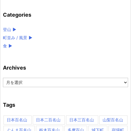
Categories
登山
►
町並み / 風景
►
食
►
Archives
Archives
Tags
日本百名山
日本二百名山
日本三百名山
山梨百名山
ぐんま百名山
栃木百名山
多摩百山
城下町
宿場町