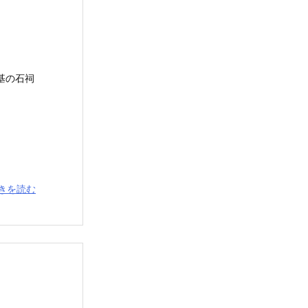
基の石祠
きを読む