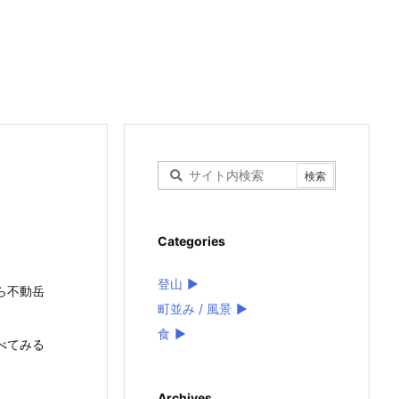
Categories
登山
►
ら不動岳
町並み / 風景
►
食
►
べてみる
Archives