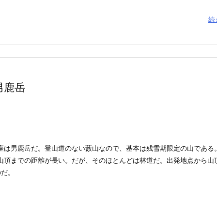
続
男鹿岳
座は男鹿岳だ。登山道のない藪山なので、基本は残雪期限定の山である
山頂までの距離が長い。だが、そのほとんどは林道だ。出発地点から山
のだ。