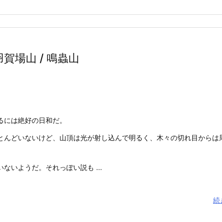
羽賀場山 / 鳴蟲山
るには絶好の日和だ。
とんどいないけど、山頂は光が射し込んで明るく、木々の切れ目からは
ないようだ。それっぽい説も ...
続