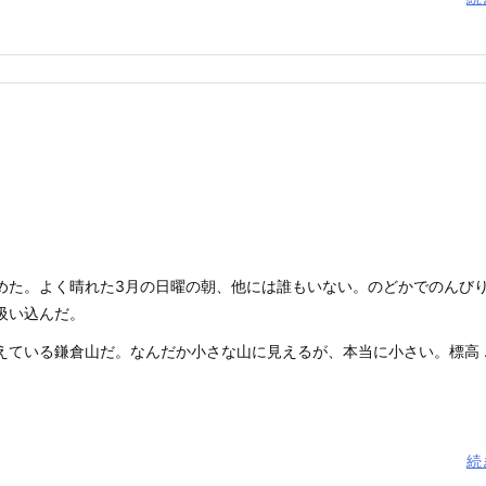
めた。よく晴れた3月の日曜の朝、他には誰もいない。のどかでのんび
吸い込んだ。
ている鎌倉山だ。なんだか小さな山に見えるが、本当に小さい。標高 ..
続