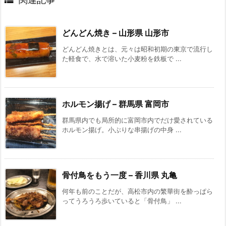
どんどん焼き – 山形県 山形市
どんどん焼きとは、元々は昭和初期の東京で流行し
た軽食で、水で溶いた小麦粉を鉄板で ...
ホルモン揚げ – 群馬県 富岡市
群馬県内でも局所的に富岡市内でだけ愛されている
ホルモン揚げ。小ぶりな串揚げの中身 ...
骨付鳥をもう一度 – 香川県 丸亀
何年も前のことだが、高松市内の繁華街を酔っぱら
ってうろうろ歩いていると「骨付鳥」 ...