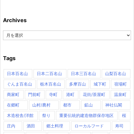
Archives
Archives
Tags
日本百名山
日本二百名山
日本三百名山
山梨百名山
ぐんま百名山
栃木百名山
多摩百山
城下町
宿場町
商家町
門前町
寺町
港町
花街/茶屋町
温泉町
在郷町
山村/農村
都市
鉱山
神社仏閣
木造校舎/洋館
祭り
重要伝統的建造物群保存地区
桜
庄内
酒田
郷土料理
ローカルフード
寿司