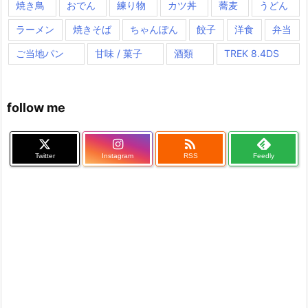
焼き鳥
おでん
練り物
カツ丼
蕎麦
うどん
ラーメン
焼きそば
ちゃんぽん
餃子
洋食
弁当
ご当地パン
甘味 / 菓子
酒類
TREK 8.4DS
follow me

Twitter
Instagram
RSS
Feedly