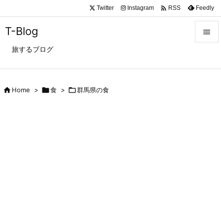

Twitter
Instagram
Feedly
RSS
T-Blog

旅するブログ

メニュ

サイド

Home
>

食
>

群馬県の食

前へ

次へ

検索