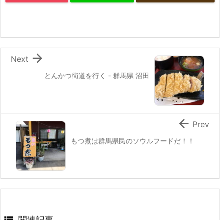

Next
とんかつ街道を行く - 群馬県 沼田

Prev
もつ煮は群馬県民のソウルフードだ！！

関連記事