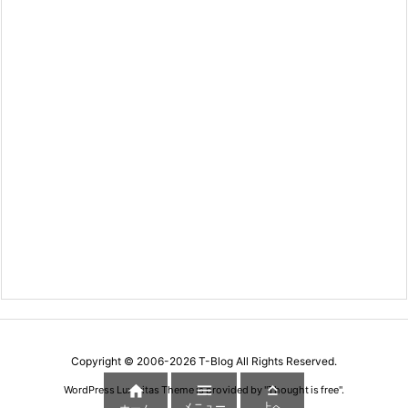
Copyright ©
2006
-2026
T-Blog
All Rights Reserved.



WordPress Luxeritas Theme is provided by "
Thought is free
".
メニュー
上へ