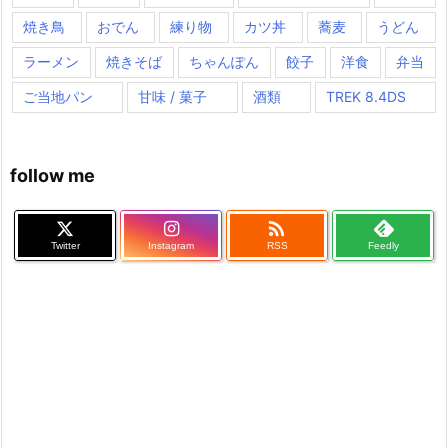
焼き鳥
おでん
練り物
カツ丼
蕎麦
うどん
ラーメン
焼きそば
ちゃんぽん
餃子
洋食
弁当
ご当地パン
甘味 / 菓子
酒類
TREK 8.4DS
follow me

Twitter
Instagram
RSS
Feedly