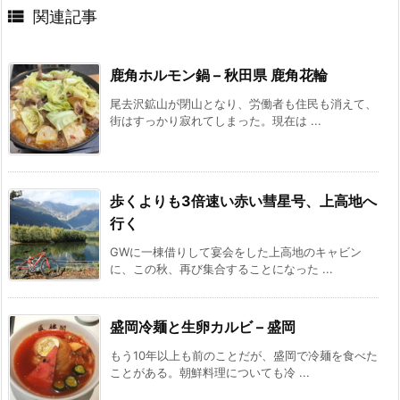

関連記事
鹿角ホルモン鍋 – 秋田県 鹿角花輪
尾去沢鉱山が閉山となり、労働者も住民も消えて、
街はすっかり寂れてしまった。現在は ...
歩くよりも3倍速い赤い彗星号、上高地へ
行く
GWに一棟借りして宴会をした上高地のキャビン
に、この秋、再び集合することになった ...
盛岡冷麺と生卵カルビ – 盛岡
もう10年以上も前のことだが、盛岡で冷麺を食べた
ことがある。朝鮮料理についても冷 ...