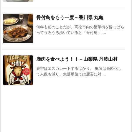
骨付鳥をもう一度 – 香川県 丸亀
何年も前のことだが、高松市内の繁華街を酔っぱら
ってうろうろ歩いていると「骨付鳥」 ...
鹿肉を食べよう！！ – 山梨県 丹波山村
鹿害はエスカレートするばかり。 猟師は高齢化し
て人数も減り、集落単位では鹿害に対 ...