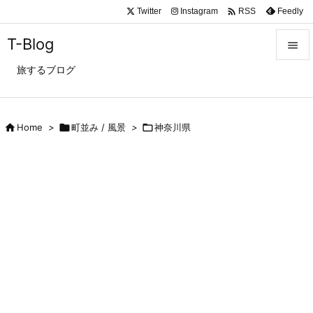

Twitter
Instagram
Feedly
RSS
T-Blog

旅するブログ

メニュ

サイド

Home
>

町並み / 風景
>

神奈川県

前へ

次へ

検索