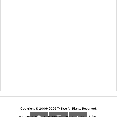
Copyright ©
2006
-2026
T-Blog
All Rights Reserved.


WordPress Luxeritas Theme is provided by "
Thought is free
".