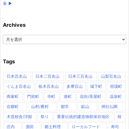
食
►
Archives
Archives
Tags
日本百名山
日本二百名山
日本三百名山
山梨百名山
ぐんま百名山
栃木百名山
多摩百山
城下町
宿場町
商家町
門前町
寺町
港町
花街/茶屋町
温泉町
在郷町
山村/農村
都市
鉱山
神社仏閣
木造校舎/洋館
祭り
重要伝統的建造物群保存地区
桜
庄内
酒田
郷土料理
ローカルフード
寿司