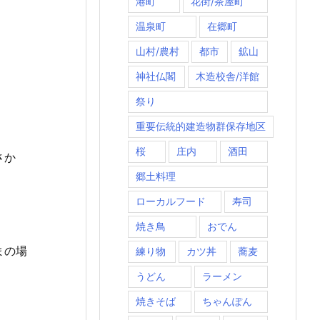
港町
花街/茶屋町
温泉町
在郷町
山村/農村
都市
鉱山
神社仏閣
木造校舎/洋館
祭り
重要伝統的建造物群保存地区
桜
庄内
酒田
さか
郷土料理
ローカルフード
寿司
焼き鳥
おでん
まの場
練り物
カツ丼
蕎麦
うどん
ラーメン
焼きそば
ちゃんぽん