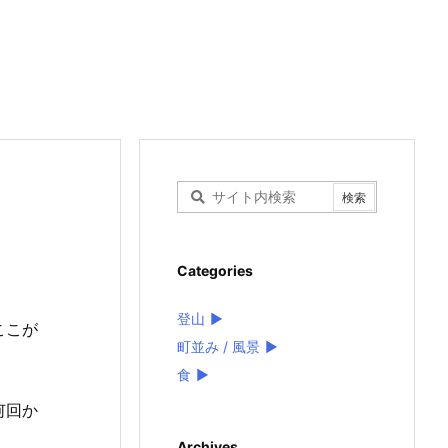
Categories
登山
►
ここが
町並み / 風景
►
食
►
何回か
Archives