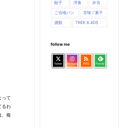
餃子
洋食
弁当
ご当地パン
甘味 / 菓子
酒類
TREK 8.4DS
follow me

Twitter
Instagram
RSS
Feedly
なって
てるわ
は、複