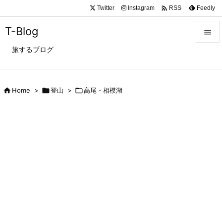

Twitter
Instagram
Feedly
RSS
T-Blog

旅するブログ

メニュ

サイド

Home
>

登山
>

高尾・相模湖

前へ

次へ

検索