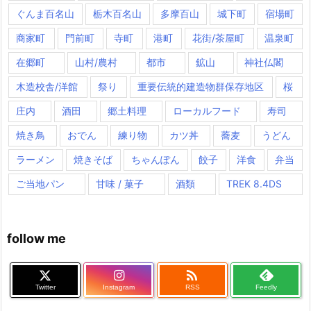
ぐんま百名山
栃木百名山
多摩百山
城下町
宿場町
商家町
門前町
寺町
港町
花街/茶屋町
温泉町
在郷町
山村/農村
都市
鉱山
神社仏閣
木造校舎/洋館
祭り
重要伝統的建造物群保存地区
桜
庄内
酒田
郷土料理
ローカルフード
寿司
焼き鳥
おでん
練り物
カツ丼
蕎麦
うどん
ラーメン
焼きそば
ちゃんぽん
餃子
洋食
弁当
ご当地パン
甘味 / 菓子
酒類
TREK 8.4DS
follow me

Twitter
Instagram
RSS
Feedly