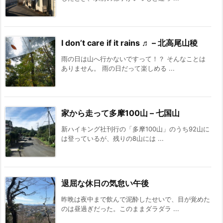
I don’t care if it rains ♬ – 北高尾山稜
雨の日は山へ行かないですって！？ そんなことは
ありません。 雨の日だって楽しめる ...
家から走って多摩100山 – 七国山
新ハイキング社刊行の「多摩100山」のうち92山に
は登っているが、残りの8山には ...
退屈な休日の気怠い午後
昨晩は夜中まで飲んで泥酔したせいで、目が覚めた
のは昼過ぎだった。このままダラダラ ...