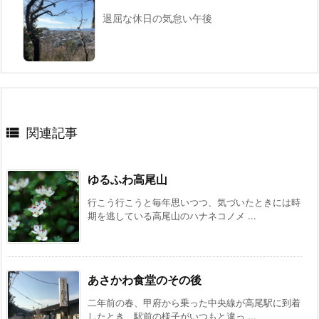
退屈な休日の気怠い午後

関連記事
ゆるふわ高尾山
行こう行こうと毎年思いつつ、気づいたときには時
期を逃している高尾山のハナネコノメ ...
あさかわ食堂のその後
二年前の春、甲府から乗った中央線が高尾駅に到着
したとき、駅前の様子がいつもと違っ ...