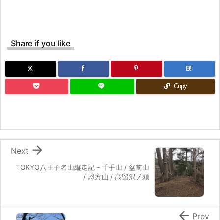
Share if you like
B!
Copy

Next
TOKYO八王子名山縦走記 - 千手山 / 盆前山
/ 恩方山 / 高留沢ノ頭

Prev