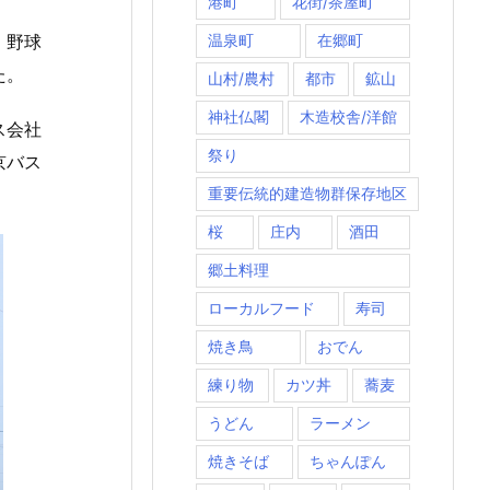
港町
花街/茶屋町
。野球
温泉町
在郷町
た。
山村/農村
都市
鉱山
神社仏閣
木造校舎/洋館
ス会社
祭り
京バス
重要伝統的建造物群保存地区
桜
庄内
酒田
郷土料理
ローカルフード
寿司
焼き鳥
おでん
練り物
カツ丼
蕎麦
うどん
ラーメン
焼きそば
ちゃんぽん