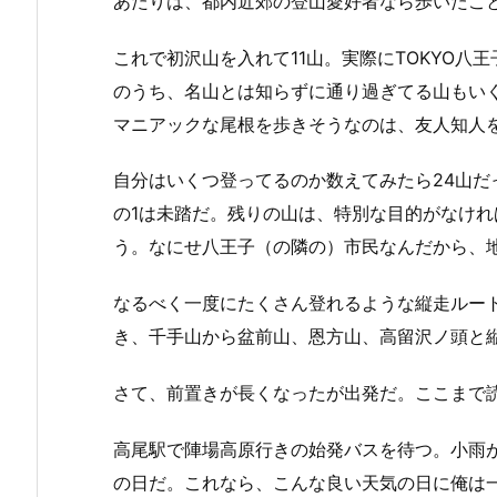
あたりは、都内近郊の登山愛好者なら歩いたこ
これで初沢山を入れて11山。実際にTOKYO八
のうち、名山とは知らずに通り過ぎてる山もい
マニアックな尾根を歩きそうなのは、友人知人
自分はいくつ登ってるのか数えてみたら24山だ
の1は未踏だ。残りの山は、特別な目的がなけ
う。なにせ八王子（の隣の）市民なんだから、
なるべく一度にたくさん登れるような縦走ルー
き、千手山から盆前山、恩方山、高留沢ノ頭と
さて、前置きが長くなったが出発だ。ここまで
高尾駅で陣場高原行きの始発バスを待つ。小雨
の日だ。これなら、こんな良い天気の日に俺は