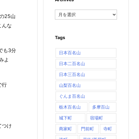
Archives
の25山
こんな
Tags
でも3分
日本百名山
みよ
日本二百名山
日本三百名山
で行
山梨百名山
ぐんま百名山
栃木百名山
多摩百山
。
城下町
宿場町
てつけ
商家町
門前町
寺町