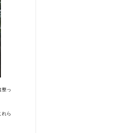
は整っ
これら