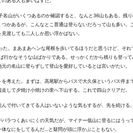
とのある人も多いはずだ。
王子名山がいくつあるのか確認すると、なんと36山もある。残り
くつかあるが、こんなとこ普通は登らないだろって山も多い。
を見渡しても二人しか思い浮かばない。
った。まあまあヘンな尾根を歩いてるほうだと思うけど、それ
れば行かなそうな山ばかりである。せっかくだから残りも登って
地元の名山に登らずして登山を愛好しているとは言いがたい。
トを考えた。まずは、高尾駅からバスで大久保というバス停ま
縦走して夕焼け小焼けの里へ下山する。これで四山クリアだ。
読んで付いてきてる人はいないような気もするが、先を続ける
がパラつくあいにくの天気だが、マイナー低山に登るにはうっ
一体なにをしてるんだ…と疑問が頭に浮かぶこともない。