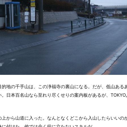
目的地の千手山は、この浄福寺の裏山になる。だが、低山ある
。日本百名山なら至れり尽くせりの案内板があるが、TOKYO
の上から山道に入った。なんとなくどこから入山したらいいの
身に付けた、他では全く役に立たないスキルだ。