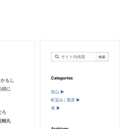
Categories
うかもし
の頭に
登山
►
町並み / 風景
►
食
►
だろ
醍醐丸
Archives