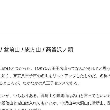
/ 盆前山 / 恩方山 / 高留沢ノ頭
名山のひとつだった。TOKYO八王子名山ってなんだそれ？と思
の如く、東京八王子市の名山をリストアップしたものだ。名称
えるところが、なかなかの八王子センスである。
ないが、いちおうある。高尾山や陣馬山は名山と言ってもいい
？景信山と城山は入れてもいいか。中沢山や大洞山に堂所山、