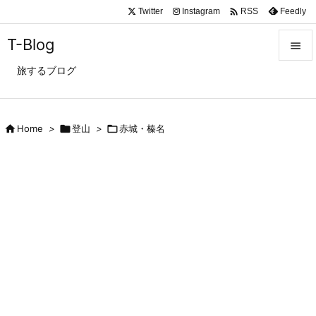

Twitter
Instagram
Feedly
RSS
T-Blog

旅するブログ

メニュ

サイド

Home
>

登山
>

赤城・榛名

前へ

次へ

検索