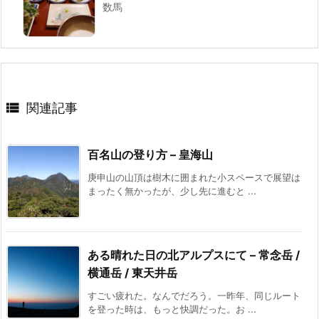
数馬

関連記事
百名山の登り方 – 皇海山
庚申山の山頂は樹木に囲まれた小スペースで展望は
まったく無かったが、少し先に進むと ...
ある晴れた日の北アルプスにて – 常念岳 /
横通岳 / 東天井岳
すごい疲れた。なんでだろう。一昨年、同じルート
を登った時は、もっと快調だった。お ...