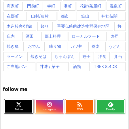
商家町
門前町
寺町
港町
花街/茶屋町
温泉町
在郷町
山村/農村
都市
鉱山
神社仏閣
木造校舎/洋館
祭り
重要伝統的建造物群保存地区
桜
庄内
酒田
郷土料理
ローカルフード
寿司
焼き鳥
おでん
練り物
カツ丼
蕎麦
うどん
ラーメン
焼きそば
ちゃんぽん
餃子
洋食
弁当
ご当地パン
甘味 / 菓子
酒類
TREK 8.4DS
follow me

Twitter
Instagram
RSS
Feedly