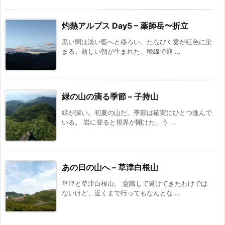
灼熱アルプス Day5 – 薬師岳〜折立
黒い闇は淡い藍へと移ろい、たなびく雲が紅色に染
まる。新しい朝が生まれた。稜線で迎 ...
緑の山の滴る季節 – 子持山
緑が深い。初夏の山だ。季節は確実にひとつ進んで
いる。 岩に登ると視界が開けた。う ...
あの日の山へ – 草津白根山
草津と草津白根山。 意識して避けてきたわけでは
ないけど、近くまで行ってもなんとな ...