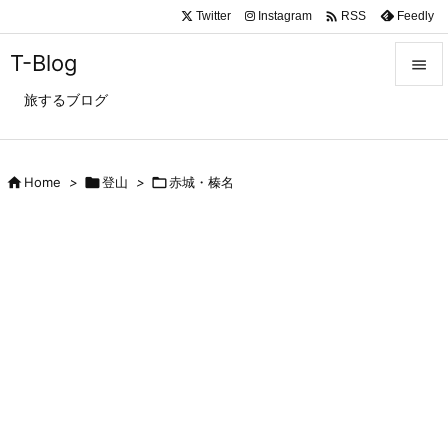

Twitter
Instagram
Feedly
RSS
T-Blog

旅するブログ

メニュ

サイド

Home
>

登山
>

赤城・榛名

前へ

次へ

検索