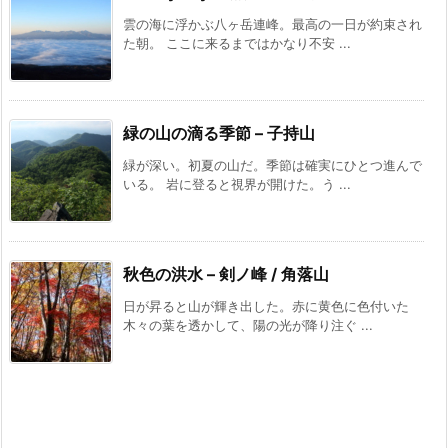
雲の海に浮かぶ八ヶ岳連峰。最高の一日が約束され
た朝。 ここに来るまではかなり不安 ...
緑の山の滴る季節 – 子持山
緑が深い。初夏の山だ。季節は確実にひとつ進んで
いる。 岩に登ると視界が開けた。う ...
秋色の洪水 – 剣ノ峰 / 角落山
日が昇ると山が輝き出した。赤に黄色に色付いた
木々の葉を透かして、陽の光が降り注ぐ ...