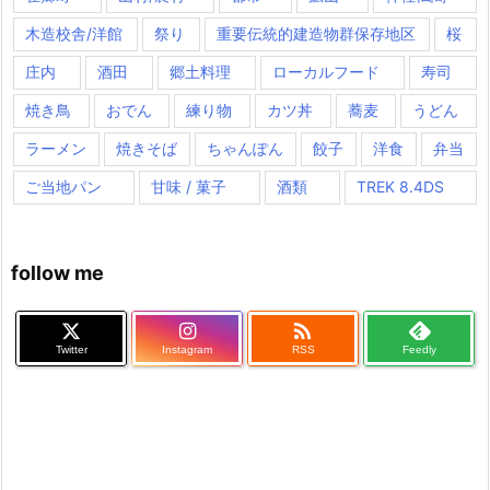
木造校舎/洋館
祭り
重要伝統的建造物群保存地区
桜
庄内
酒田
郷土料理
ローカルフード
寿司
焼き鳥
おでん
練り物
カツ丼
蕎麦
うどん
ラーメン
焼きそば
ちゃんぽん
餃子
洋食
弁当
ご当地パン
甘味 / 菓子
酒類
TREK 8.4DS
follow me

Twitter
Instagram
RSS
Feedly