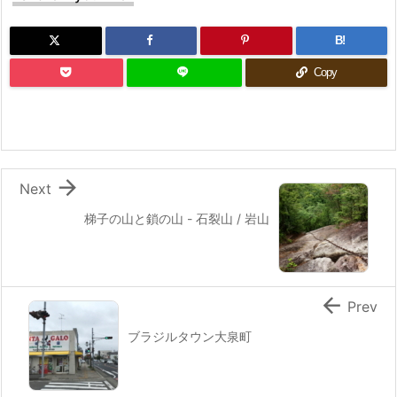
B!
Copy

Next
梯子の山と鎖の山 - 石裂山 / 岩山

Prev
ブラジルタウン大泉町