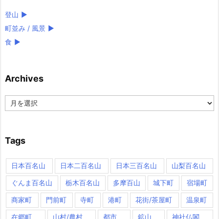
登山
►
町並み / 風景
►
食
►
Archives
Archives
Tags
日本百名山
日本二百名山
日本三百名山
山梨百名山
ぐんま百名山
栃木百名山
多摩百山
城下町
宿場町
商家町
門前町
寺町
港町
花街/茶屋町
温泉町
在郷町
山村/農村
都市
鉱山
神社仏閣