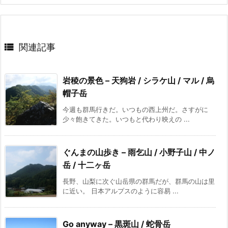

関連記事
岩稜の景色 – 天狗岩 / シラケ山 / マル / 烏
帽子岳
今週も群馬行きだ。いつもの西上州だ。さすがに
少々飽きてきた。いつもと代わり映えの ...
ぐんまの山歩き – 雨乞山 / 小野子山 / 中ノ
岳 / 十二ヶ岳
長野、山梨に次ぐ山岳県の群馬だが、群馬の山は里
に近い。 日本アルプスのように容易 ...
Go anyway – 黒斑山 / 蛇骨岳