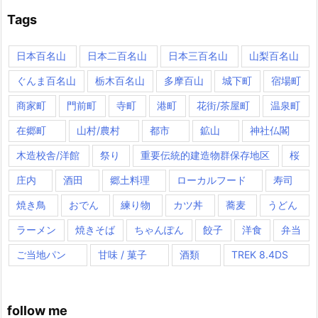
Tags
日本百名山
日本二百名山
日本三百名山
山梨百名山
ぐんま百名山
栃木百名山
多摩百山
城下町
宿場町
商家町
門前町
寺町
港町
花街/茶屋町
温泉町
在郷町
山村/農村
都市
鉱山
神社仏閣
木造校舎/洋館
祭り
重要伝統的建造物群保存地区
桜
庄内
酒田
郷土料理
ローカルフード
寿司
焼き鳥
おでん
練り物
カツ丼
蕎麦
うどん
ラーメン
焼きそば
ちゃんぽん
餃子
洋食
弁当
ご当地パン
甘味 / 菓子
酒類
TREK 8.4DS
follow me