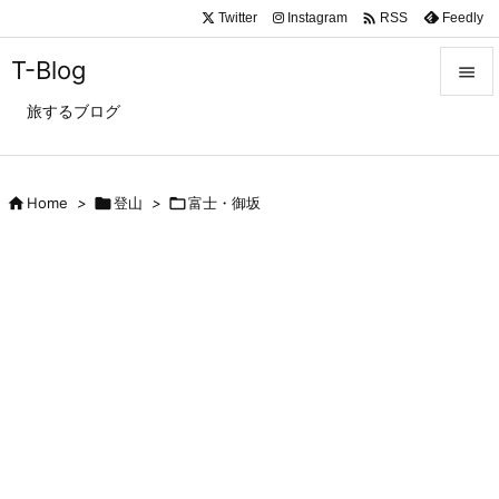

Twitter
Instagram
Feedly
RSS
T-Blog

旅するブログ

メニュ

サイド

Home
>

登山
>

富士・御坂

前へ

次へ

検索