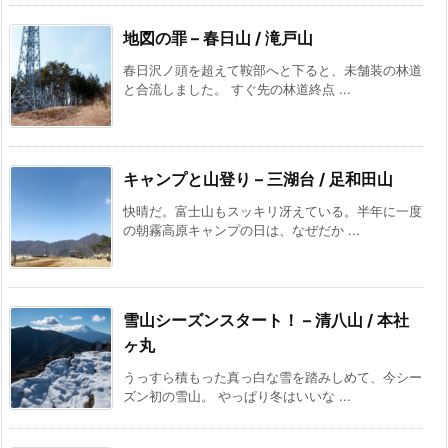
地図の罪 – 春日山 / 滝戸山
春日沢ノ頭を超えて鞍部へと下ると、未舗装の林道
と合流しました。 すぐ先の林道終点 ...
キャンプと山登り – 三湖台 / 足和田山
快晴だ。富士山もスッキリ冴えている。半年に一度
の朝霧高原キャンプの日は、なぜだか ...
雪山シーズンスタート！ – 清八山 / 本社
ヶ丸
うっすら積もった真っ白な雪を踏みしめて、今シー
ズン初の雪山。 やっぱり冬はいいな ...