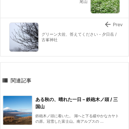
尾山

Prev
グリーン大佐、答えてください - 夕日岳 /
古峯神社

関連記事
ある秋の、晴れた一日 – 鉄砲木ノ頭 / 三
国山
鉄砲木ノ頭に着いた。 湖へと下る緩やかなカヤト
の原。冠雪した富士山。南アルプスの ...