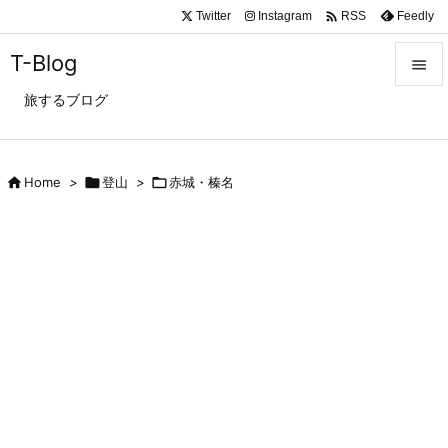

Twitter
Instagram
Feedly
RSS
T-Blog

旅するブログ

メニュ

サイド

Home
>

登山
>

赤城・榛名

前へ

次へ

検索