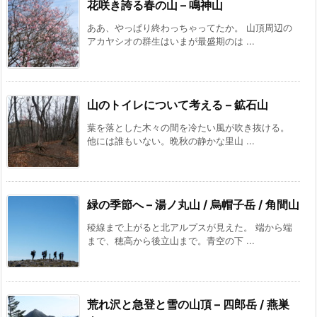
花咲き誇る春の山 – 鳴神山
ああ、やっぱり終わっちゃってたか。 山頂周辺の
アカヤシオの群生はいまが最盛期のは ...
山のトイレについて考える – 鉱石山
葉を落とした木々の間を冷たい風が吹き抜ける。
他には誰もいない。晩秋の静かな里山 ...
緑の季節へ – 湯ノ丸山 / 烏帽子岳 / 角間山
稜線まで上がると北アルプスが見えた。 端から端
まで、穂高から後立山まで。青空の下 ...
荒れ沢と急登と雪の山頂 – 四郎岳 / 燕巣