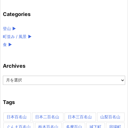
Categories
登山
►
町並み / 風景
►
食
►
Archives
Archives
Tags
日本百名山
日本二百名山
日本三百名山
山梨百名山
ぐんま百名山
栃木百名山
多摩百山
城下町
宿場町