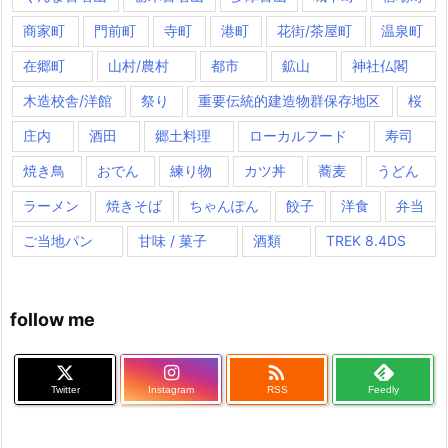
商家町
門前町
寺町
港町
花街/茶屋町
温泉町
在郷町
山村/農村
都市
鉱山
神社仏閣
木造校舎/洋館
祭り
重要伝統的建造物群保存地区
桜
庄内
酒田
郷土料理
ローカルフード
寿司
焼き鳥
おでん
練り物
カツ丼
蕎麦
うどん
ラーメン
焼きそば
ちゃんぽん
餃子
洋食
弁当
ご当地パン
甘味 / 菓子
酒類
TREK 8.4DS
follow me

Twitter
Instagram
RSS
Feedly