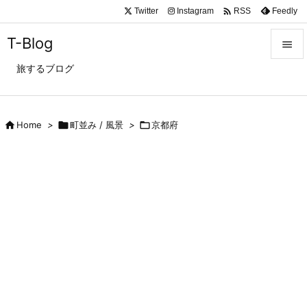

Twitter
Instagram
Feedly
RSS
T-Blog

旅するブログ

メニュ

サイド

Home
>

町並み / 風景
>

京都府

前へ

次へ

検索