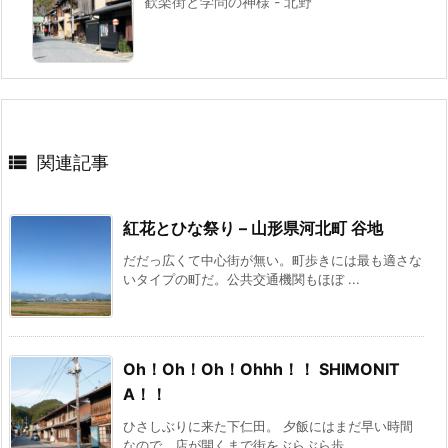
歓楽街と学問の神様 - 北野

関連記事
紅花とひな祭り – 山形県河北町 谷地
だだっ広くて中心街が無い。町歩きには最も適さな
いタイプの町だ。公共交通機関もほぼ ...
Oh！Oh！Oh！Ohhh！！ SHIMONIT
A！！
ひさしぶりに来た下仁田。 夕飯にはまだ早い時間
なので、店が開くまで街をぶらぶら歩 ...