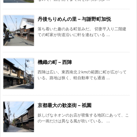
丹後ちりめんの里 – 与謝野町加悦
落ち着いた趣のある町並みだ。 切妻平入り二階建
ての町家が街道沿いに軒を連ねている ...
機織の町 – 西陣
西陣は広い。東西南北２kmの範囲に町が広がって
いる。路地は狭く、軽自動車でも通過 ...
京都最大の歓楽街 – 祇園
妖しげなネオンのお店が密集する地区にあって、こ
の一画だけは異なる風が吹いている。 ...