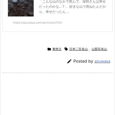
「こんな山のなかで死んで、深田さんは幸せ
だったのかな…？」 好きな山で死ねたんだか
ら、幸せだったん ...
https://azuwasa.com/archives/2144

奥秩父

日本二百名山
,
山梨百名山

Posted by
azuwasa