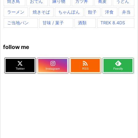
焼き鳥
おでん
練り物
カツ丼
蕎麦
うどん
ラーメン
焼きそば
ちゃんぽん
餃子
洋食
弁当
ご当地パン
甘味 / 菓子
酒類
TREK 8.4DS
follow me

Twitter
Instagram
RSS
Feedly