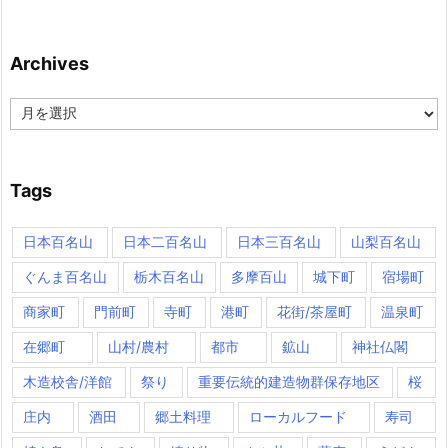
Archives
Archives
Tags
日本百名山
日本二百名山
日本三百名山
山梨百名山
ぐんま百名山
栃木百名山
多摩百山
城下町
宿場町
商家町
門前町
寺町
港町
花街/茶屋町
温泉町
在郷町
山村/農村
都市
鉱山
神社仏閣
木造校舎/洋館
祭り
重要伝統的建造物群保存地区
桜
庄内
酒田
郷土料理
ローカルフード
寿司