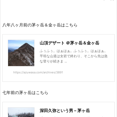
八年八ヶ月前の茅ヶ岳＆金ヶ岳はこちら
山頂デザート ＠茅ヶ岳＆金ヶ岳
ふぅふぅ。はぁはぁ。ふぅふぅ。はぁはぁ。
平坦な山道は女岩で終わり、そこから先は急
な登りが続きま ...
https://azuwasa.com/archives/3891
七年前の茅ヶ岳はこちら
深田久弥という男 – 茅ヶ岳