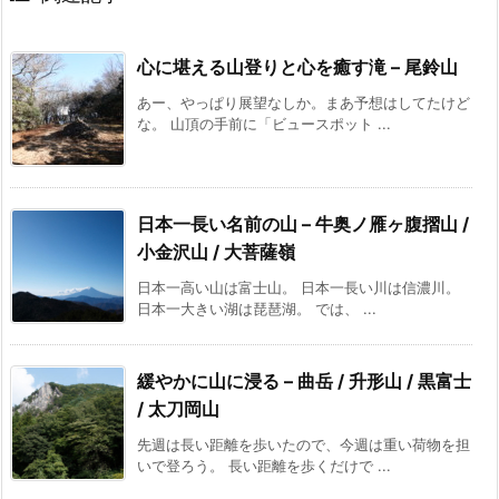
心に堪える山登りと心を癒す滝 – 尾鈴山
あー、やっぱり展望なしか。まあ予想はしてたけど
な。 山頂の手前に「ビュースポット ...
日本一長い名前の山 – 牛奥ノ雁ヶ腹摺山 /
小金沢山 / 大菩薩嶺
日本一高い山は富士山。 日本一長い川は信濃川。
日本一大きい湖は琵琶湖。 では、 ...
緩やかに山に浸る – 曲岳 / 升形山 / 黒富士
/ 太刀岡山
先週は長い距離を歩いたので、今週は重い荷物を担
いで登ろう。 長い距離を歩くだけで ...