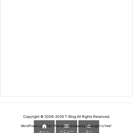
Copyright ©
2006
-2026
T-Blog
All Rights Reserved.



WordPress Luxeritas Theme is provided by "
Thought is free
".
メニュー
上へ
ホーム