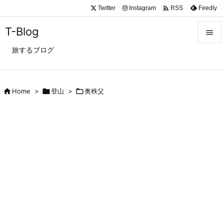

Twitter
Instagram
Feedly
RSS
T-Blog

旅するブログ

メニュ

サイド

Home
>

登山
>

奥秩父

前へ

次へ

検索