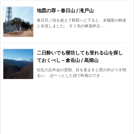
地図の罪 – 春日山 / 滝戸山
春日沢ノ頭を超えて鞍部へと下ると、未舗装の林道
と合流しました。 すぐ先の林道終点 ...
二日酔いでも寝坊しても登れる山を探し
ておくべし – 倉岳山 / 高畑山
狂乱の忘年会の翌朝、目を覚ますと窓の外がうす明
るい。 ぼーっとした頭で昨夜のでき ...