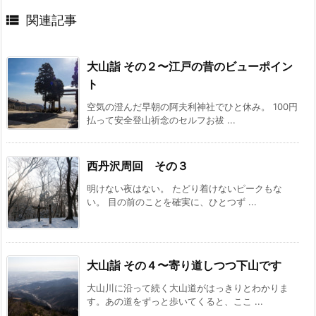

関連記事
大山詣 その２〜江戸の昔のビューポイン
ト
空気の澄んだ早朝の阿夫利神社でひと休み。 100円
払って安全登山祈念のセルフお祓 ...
西丹沢周回 その３
明けない夜はない。 たどり着けないピークもな
い。 目の前のことを確実に、ひとつず ...
大山詣 その４〜寄り道しつつ下山です
大山川に沿って続く大山道がはっきりとわかりま
す。あの道をずっと歩いてくると、ここ ...