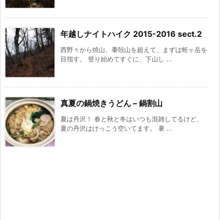
年越しナイトハイク 2015-2016 sect.2
西野々から焼山、黍殻山を超えて、まずは蛭ヶ岳を
目指す。 登り始めてすぐに、下山し ...
真夏の鍋焼きうどん – 鍋割山
夏は丹沢！ 春と秋と冬はいつも混雑してるけど、
夏の丹沢はけっこう空いてます。 暑 ...