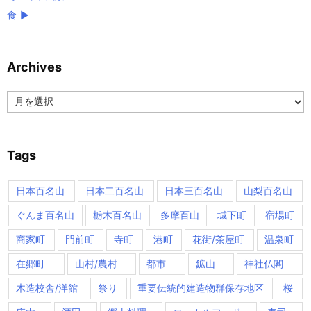
食
►
Archives
Archives
Tags
日本百名山
日本二百名山
日本三百名山
山梨百名山
ぐんま百名山
栃木百名山
多摩百山
城下町
宿場町
商家町
門前町
寺町
港町
花街/茶屋町
温泉町
在郷町
山村/農村
都市
鉱山
神社仏閣
木造校舎/洋館
祭り
重要伝統的建造物群保存地区
桜