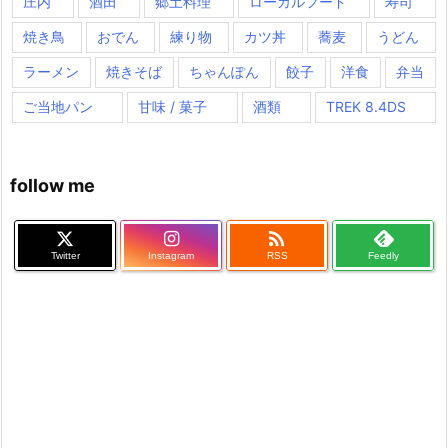
庄内
酒田
郷土料理
ローカルフード
寿司
焼き鳥
おでん
練り物
カツ丼
蕎麦
うどん
ラーメン
焼きそば
ちゃんぽん
餃子
洋食
弁当
ご当地パン
甘味 / 菓子
酒類
TREK 8.4DS
follow me

Twitter
Instagram
RSS
Feedly