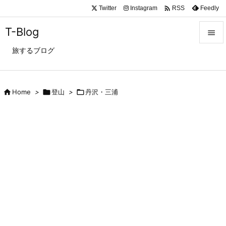

Twitter
Instagram
Feedly
RSS
T-Blog

旅するブログ

メニュ

サイド

Home
>

登山
>

丹沢・三浦

前へ

次へ

検索