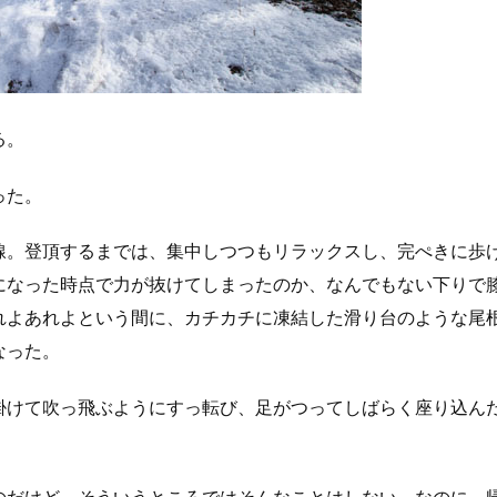
る。
った。
線。登頂するまでは、集中しつつもリラックスし、完ぺきに歩
になった時点で力が抜けてしまったのか、なんでもない下りで
れよあれよという間に、カチカチに凍結した滑り台のような尾
なった。
掛けて吹っ飛ぶようにすっ転び、足がつってしばらく座り込ん
のだけど、そういうところではそんなことはしない。なのに、