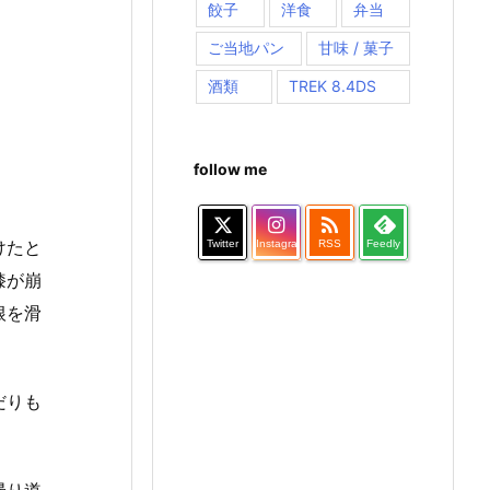
餃子
洋食
弁当
ご当地パン
甘味 / 菓子
酒類
TREK 8.4DS
follow me

けたと
Twitter
Instagram
RSS
Feedly
膝が崩
根を滑
だりも
帰り道