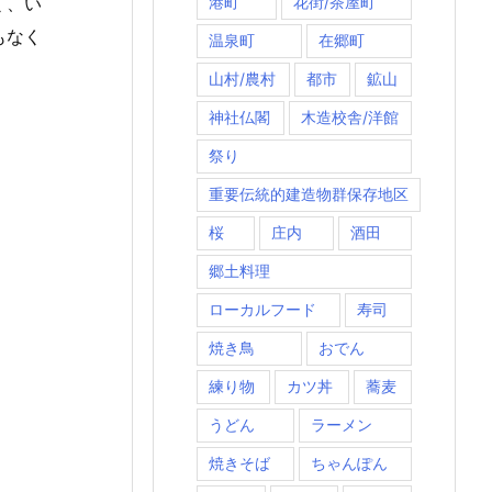
く、い
港町
花街/茶屋町
もなく
温泉町
在郷町
山村/農村
都市
鉱山
神社仏閣
木造校舎/洋館
祭り
重要伝統的建造物群保存地区
桜
庄内
酒田
郷土料理
ローカルフード
寿司
焼き鳥
おでん
練り物
カツ丼
蕎麦
うどん
ラーメン
焼きそば
ちゃんぽん