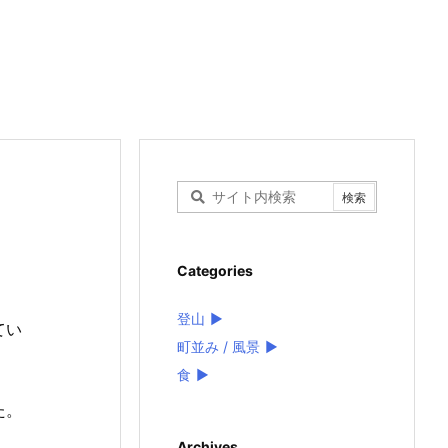
Categories
登山
►
てい
町並み / 風景
►
食
►
た。
Archives