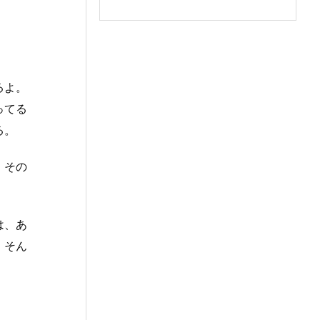
るよ。
ってる
る。
。その
は、あ
、そん