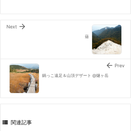

Next
薙

Prev
鍋っこ遠足＆山頂デザート @燧ヶ岳

関連記事