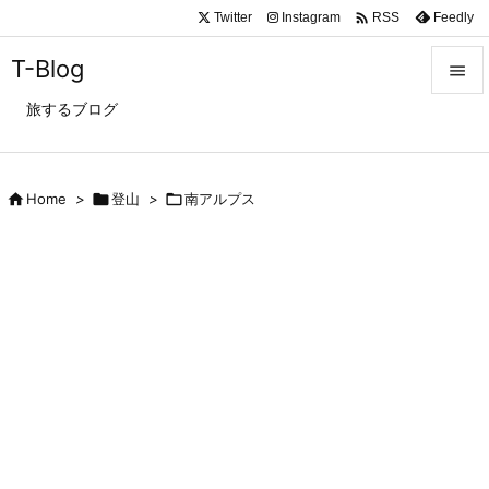

Twitter
Instagram
Feedly
RSS
T-Blog

旅するブログ

メニュ

サイド

Home
>

登山
>

南アルプス

前へ

次へ

検索