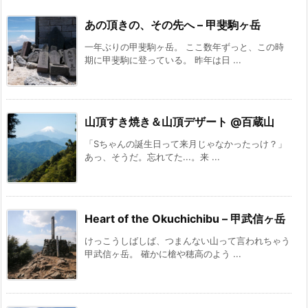
あの頂きの、その先へ – 甲斐駒ヶ岳
一年ぶりの甲斐駒ヶ岳。 ここ数年ずっと、この時
期に甲斐駒に登っている。 昨年は日 ...
山頂すき焼き＆山頂デザート @百蔵山
「Sちゃんの誕生日って来月じゃなかったっけ？」
あっ、そうだ。忘れてた...。来 ...
Heart of the Okuchichibu – 甲武信ヶ岳
けっこうしばしば、つまんない山って言われちゃう
甲武信ヶ岳。 確かに槍や穂高のよう ...