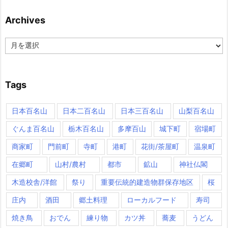
Archives
Archives
Tags
日本百名山
日本二百名山
日本三百名山
山梨百名山
ぐんま百名山
栃木百名山
多摩百山
城下町
宿場町
商家町
門前町
寺町
港町
花街/茶屋町
温泉町
在郷町
山村/農村
都市
鉱山
神社仏閣
木造校舎/洋館
祭り
重要伝統的建造物群保存地区
桜
庄内
酒田
郷土料理
ローカルフード
寿司
焼き鳥
おでん
練り物
カツ丼
蕎麦
うどん