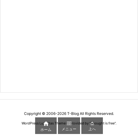
Copyright ©
2006
-2026
T-Blog
All Rights Reserved.



WordPress Luxeritas Theme is provided by "
Thought is free
".
メニュー
上へ
ホーム