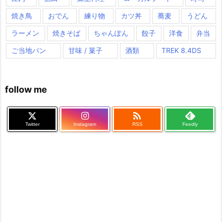
焼き鳥
おでん
練り物
カツ丼
蕎麦
うどん
ラーメン
焼きそば
ちゃんぽん
餃子
洋食
弁当
ご当地パン
甘味 / 菓子
酒類
TREK 8.4DS
follow me

Twitter
Instagram
RSS
Feedly