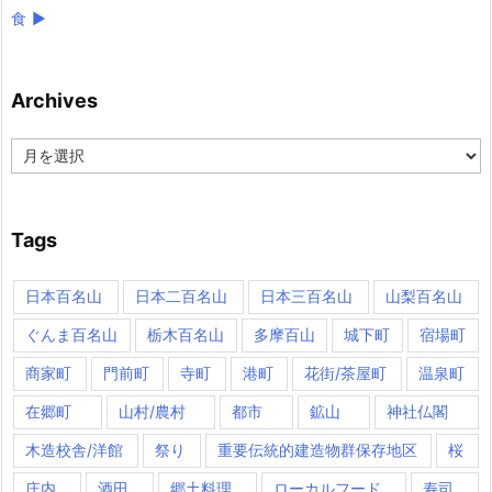
食
►
Archives
Archives
Tags
日本百名山
日本二百名山
日本三百名山
山梨百名山
ぐんま百名山
栃木百名山
多摩百山
城下町
宿場町
商家町
門前町
寺町
港町
花街/茶屋町
温泉町
在郷町
山村/農村
都市
鉱山
神社仏閣
木造校舎/洋館
祭り
重要伝統的建造物群保存地区
桜
庄内
酒田
郷土料理
ローカルフード
寿司