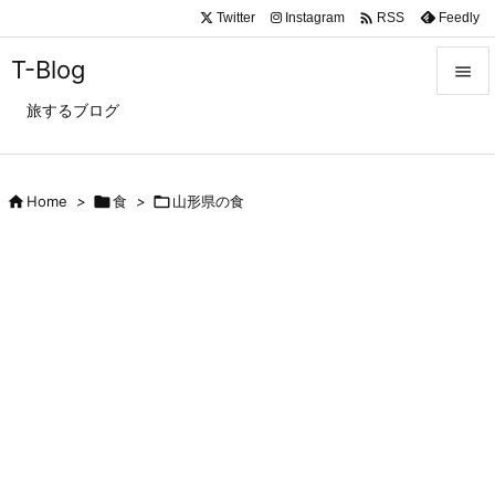

Twitter
Instagram
Feedly
RSS
T-Blog

旅するブログ

メニュ

サイド

Home
>

食
>

山形県の食

前へ

次へ

検索