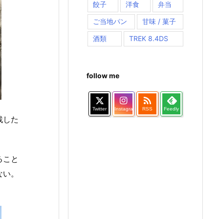
餃子
洋食
弁当
ご当地パン
甘味 / 菓子
酒類
TREK 8.4DS
follow me

Twitter
Instagram
RSS
Feedly
残した
ること
ない。