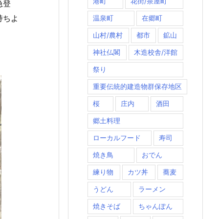
港町
花街/茶屋町
急登
持ちよ
温泉町
在郷町
山村/農村
都市
鉱山
神社仏閣
木造校舎/洋館
祭り
重要伝統的建造物群保存地区
桜
庄内
酒田
郷土料理
ローカルフード
寿司
焼き鳥
おでん
練り物
カツ丼
蕎麦
うどん
ラーメン
焼きそば
ちゃんぽん