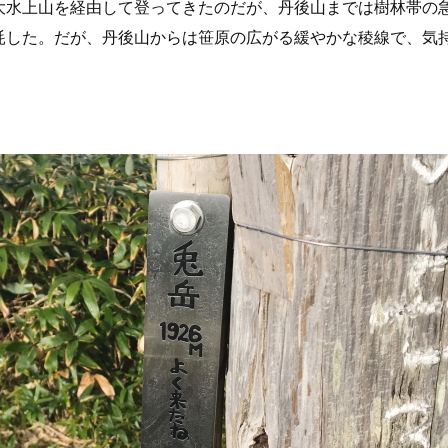
大水上山を経由して登ってきたのだが、丹後山までは樹林帯の
耗した。だが、丹後山からは笹原の広がる緩やかな稜線で、気
。