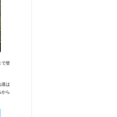
まで登
山道は
るから