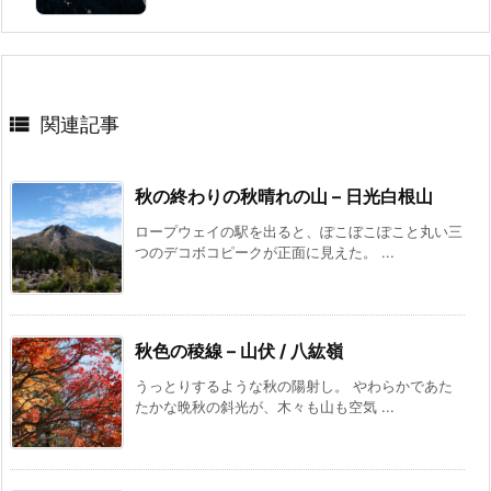

関連記事
秋の終わりの秋晴れの山 – 日光白根山
ロープウェイの駅を出ると、ぽこぼこぽこと丸い三
つのデコボコピークが正面に見えた。 ...
秋色の稜線 – 山伏 / 八紘嶺
うっとりするような秋の陽射し。 やわらかであた
たかな晩秋の斜光が、木々も山も空気 ...