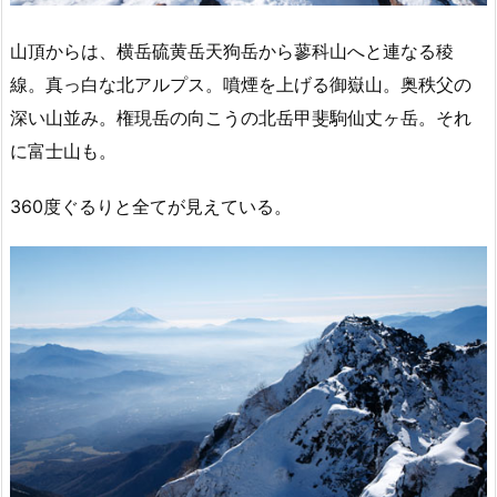
山頂からは、横岳硫黄岳天狗岳から蓼科山へと連なる稜
線。真っ白な北アルプス。噴煙を上げる御嶽山。奥秩父の
深い山並み。権現岳の向こうの北岳甲斐駒仙丈ヶ岳。それ
に富士山も。
360度ぐるりと全てが見えている。