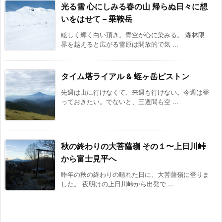
光る雪 心にしみる春の山 帰らぬ日々に想
いをはせて – 乗鞍岳
眩しく輝く白い頂き。青空が心に染みる。 森林限
界を越えると広がる雪原は開放的で気 ...
タイム塔ライアル & 蛭ヶ岳ピストン
先週は山に行けなくて、来週も行けない。今週は登
っておきたい。でないと、三週間も空 ...
秋の終わりの大菩薩嶺 その１〜上日川峠
から富士見平へ
昨年の秋の終わりの晴れた日に、大菩薩嶺に登りま
した。 夜明けの上日川峠から出発で ...