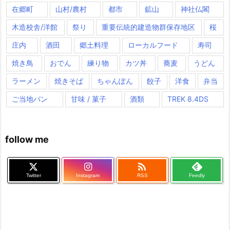
在郷町
山村/農村
都市
鉱山
神社仏閣
木造校舎/洋館
祭り
重要伝統的建造物群保存地区
桜
庄内
酒田
郷土料理
ローカルフード
寿司
焼き鳥
おでん
練り物
カツ丼
蕎麦
うどん
ラーメン
焼きそば
ちゃんぽん
餃子
洋食
弁当
ご当地パン
甘味 / 菓子
酒類
TREK 8.4DS
follow me

Twitter
Instagram
RSS
Feedly