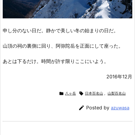
申し分のない日だ。静かで美しい冬の始まりの日だ。
山頂の祠の裏側に回り、阿弥陀岳を正面にして座った。
あとは下るだけ。時間が許す限りここにいよう。
2016年12月

八ヶ岳

日本百名山
,
山梨百名山

Posted by
azuwasa