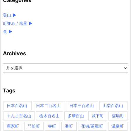
Categories
登山
►
町並み / 風景
►
食
►
Archives
Archives
Tags
日本百名山
日本二百名山
日本三百名山
山梨百名山
ぐんま百名山
栃木百名山
多摩百山
城下町
宿場町
商家町
門前町
寺町
港町
花街/茶屋町
温泉町