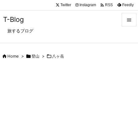

Twitter
Instagram
Feedly
RSS
T-Blog

旅するブログ

メニュ

サイド

Home
>

登山
>

八ヶ岳

前へ

次へ

検索