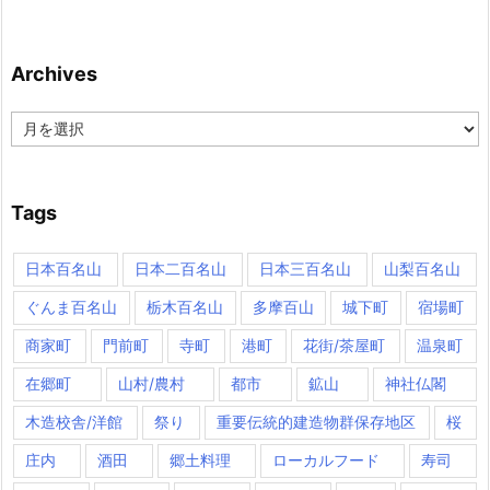
Archives
Archives
Tags
日本百名山
日本二百名山
日本三百名山
山梨百名山
ぐんま百名山
栃木百名山
多摩百山
城下町
宿場町
商家町
門前町
寺町
港町
花街/茶屋町
温泉町
在郷町
山村/農村
都市
鉱山
神社仏閣
木造校舎/洋館
祭り
重要伝統的建造物群保存地区
桜
庄内
酒田
郷土料理
ローカルフード
寿司