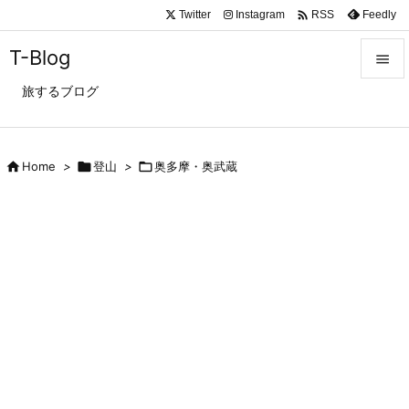

Twitter
Instagram
Feedly
RSS
T-Blog

旅するブログ

メニュ

サイド

Home
>

登山
>

奥多摩・奥武蔵

前へ

次へ

検索