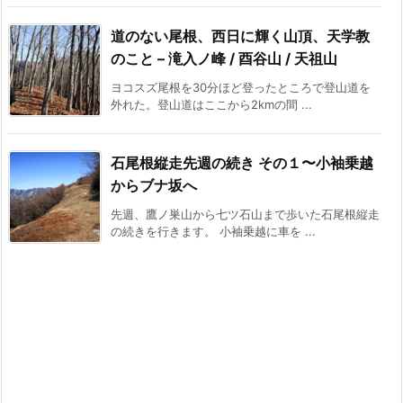
道のない尾根、西日に輝く山頂、天学教
のこと – 滝入ノ峰 / 酉谷山 / 天祖山
ヨコスズ尾根を30分ほど登ったところで登山道を
外れた。登山道はここから2kmの間 ...
石尾根縦走先週の続き その１〜小袖乗越
からブナ坂へ
先週、鷹ノ巣山から七ツ石山まで歩いた石尾根縦走
の続きを行きます。 小袖乗越に車を ...