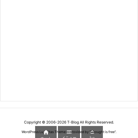
Copyright ©
2006
-2026
T-Blog
All Rights Reserved.



WordPress Luxeritas Theme is provided by "
Thought is free
".
メニュー
上へ