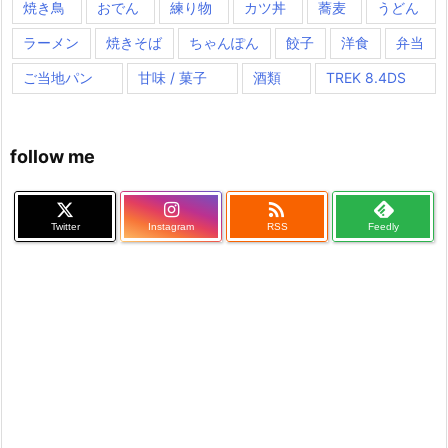
焼き鳥
おでん
練り物
カツ丼
蕎麦
うどん
ラーメン
焼きそば
ちゃんぽん
餃子
洋食
弁当
ご当地パン
甘味 / 菓子
酒類
TREK 8.4DS
follow me

Twitter
Instagram
RSS
Feedly