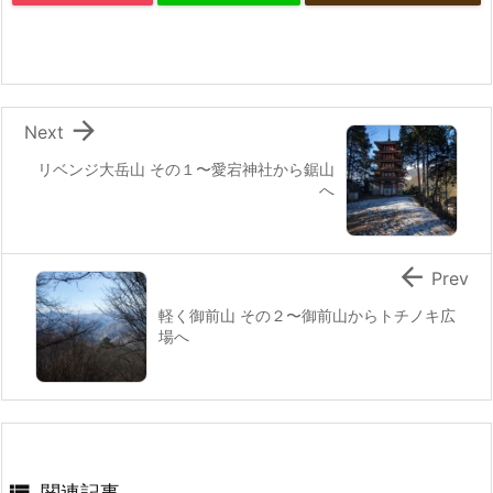

Next
リベンジ大岳山 その１〜愛宕神社から鋸山
へ

Prev
軽く御前山 その２〜御前山からトチノキ広
場へ

関連記事