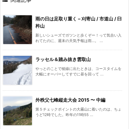
雨の日は足取り重く – 刈寄山 / 市道山 / 臼
杵山
新しいシューズでガツンと歩くぞー！って気合い入
れてたのに、週末の天気予報は雨…。 ...
ラッセル＆踏み抜き雲取山
やっとのことで稜線に出たときは、コースタイムを
大幅にオーバーしてすでに昼を回って ...
外秩父七峰縦走大会 2015 〜 中編
第５チェックポイントの大霧山に着いたのは、ちょ
うど12時でした。昨年の11時55 ...