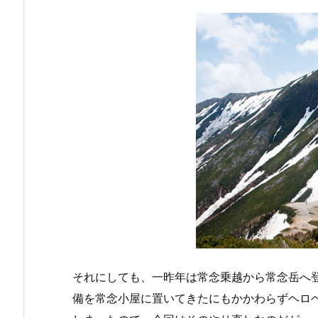
それにしても、一昨年は常念乗越から常念岳へ
備を常念小屋に置いてきたにもかかわらずヘロ