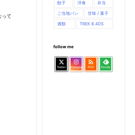
餃子
洋食
弁当
ご当地パン
甘味 / 菓子
なって
酒類
TREK 8.4DS
follow me

Twitter
Instagram
RSS
Feedly