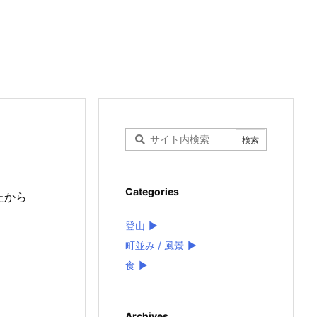
Categories
たから
登山
►
町並み / 風景
►
食
►
Archives