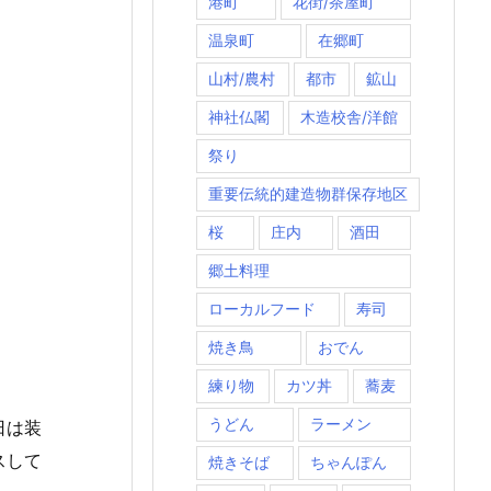
港町
花街/茶屋町
温泉町
在郷町
山村/農村
都市
鉱山
神社仏閣
木造校舎/洋館
祭り
重要伝統的建造物群保存地区
桜
庄内
酒田
郷土料理
ローカルフード
寿司
焼き鳥
おでん
練り物
カツ丼
蕎麦
うどん
ラーメン
日は装
スして
焼きそば
ちゃんぽん