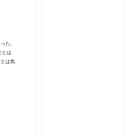
あった。
だとは
だとは気