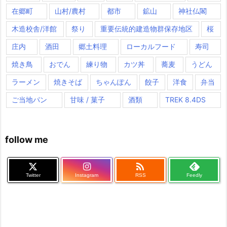
在郷町
山村/農村
都市
鉱山
神社仏閣
木造校舎/洋館
祭り
重要伝統的建造物群保存地区
桜
庄内
酒田
郷土料理
ローカルフード
寿司
焼き鳥
おでん
練り物
カツ丼
蕎麦
うどん
ラーメン
焼きそば
ちゃんぽん
餃子
洋食
弁当
ご当地パン
甘味 / 菓子
酒類
TREK 8.4DS
follow me

Twitter
Instagram
RSS
Feedly