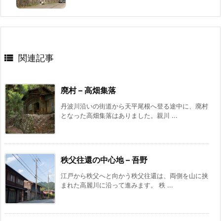

関連記事
廃村 – 高畑集落
丹波川沿いの街道から天平尾根へ登る途中に、廃村
となった高畑集落はありました。親川 ...
秩父往還の中心地 – 吾野
江戸から秩父へと向かう秩父往還は、両側を山に挟
まれた高麗川に沿って進みます。 秩 ...