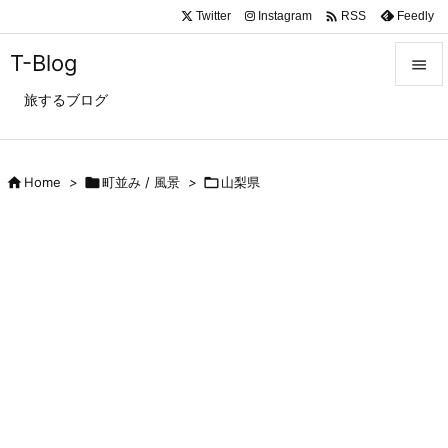

Twitter
Instagram
Feedly
RSS
T-Blog

旅するブログ

メニュ

サイド

Home
>

町並み / 風景
>

山梨県

前へ

次へ

検索