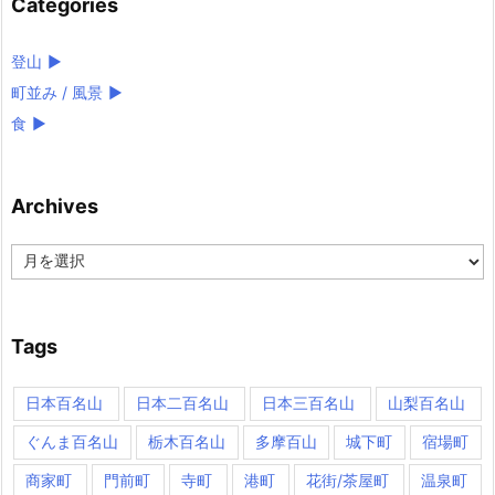
Categories
登山
►
町並み / 風景
►
食
►
Archives
Archives
Tags
日本百名山
日本二百名山
日本三百名山
山梨百名山
ぐんま百名山
栃木百名山
多摩百山
城下町
宿場町
商家町
門前町
寺町
港町
花街/茶屋町
温泉町