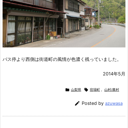
バス停より西側は街道町の風情が色濃く残っていました。
2014年5月

山梨県

宿場町
,
山村/農村

Posted by
azuwasa