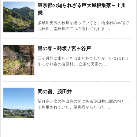
東京都の知られざる巨大屋根集落 – 上川
乗
多摩川支流の秋川を遡っていくと、檜原村の本宿で
北秋川、南秋川の二つの流れに別れま ...
里の春 – 時坂 / 宮ヶ谷戸
三ヶ月前に来たときはまだ冬でしたが、いまはもう
すっかり春の檜原村。 立派な民家の ...
間の宿、茂田井
望月宿と次の芦田宿の間にある茂田井は間の宿とし
て利用されていた。望月宿からたった ...