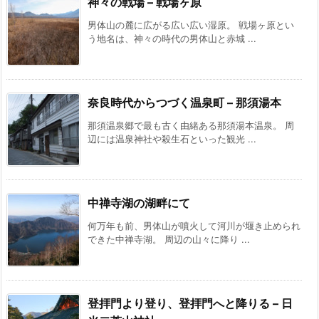
神々の戦場 – 戦場ヶ原
男体山の麓に広がる広い広い湿原。 戦場ヶ原とい
う地名は、神々の時代の男体山と赤城 ...
奈良時代からつづく温泉町 – 那須湯本
那須温泉郷で最も古く由緒ある那須湯本温泉。 周
辺には温泉神社や殺生石といった観光 ...
中禅寺湖の湖畔にて
何万年も前、男体山が噴火して河川が堰き止められ
できた中禅寺湖。 周辺の山々に降り ...
登拝門より登り、登拝門へと降りる – 日