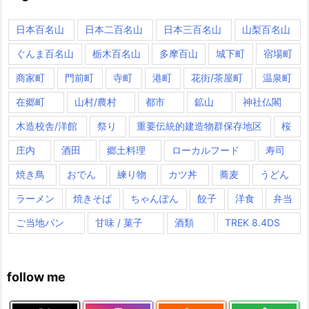
日本百名山
日本二百名山
日本三百名山
山梨百名山
ぐんま百名山
栃木百名山
多摩百山
城下町
宿場町
商家町
門前町
寺町
港町
花街/茶屋町
温泉町
在郷町
山村/農村
都市
鉱山
神社仏閣
木造校舎/洋館
祭り
重要伝統的建造物群保存地区
桜
庄内
酒田
郷土料理
ローカルフード
寿司
焼き鳥
おでん
練り物
カツ丼
蕎麦
うどん
ラーメン
焼きそば
ちゃんぽん
餃子
洋食
弁当
ご当地パン
甘味 / 菓子
酒類
TREK 8.4DS
follow me