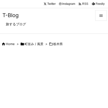

Twitter
Instagram
Feedly
RSS
T-Blog

旅するブログ

メニュ

サイド

Home
>

町並み / 風景
>

栃木県

前へ

次へ

検索