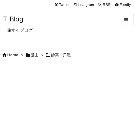

Twitter
Instagram
Feedly
RSS
T-Blog

旅するブログ

メニュ

サイド

Home
>

登山
>

妙高・戸隠

前へ

次へ

検索