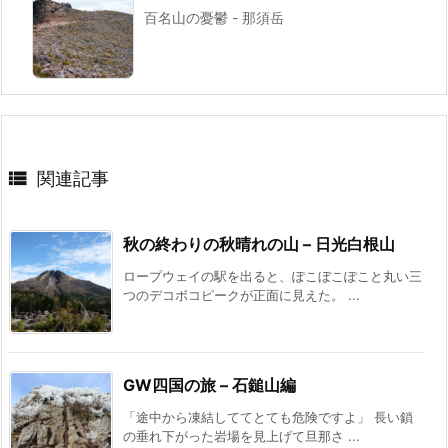
百名山の憂鬱 - 那須岳

関連記事
秋の終わりの秋晴れの山 – 日光白根山
ロープウェイの駅を出ると、ぽこぼこぽこと丸い三
つのデコボコピークが正面に見えた。 ...
GW四国の旅 – 石鎚山編
「途中から凍結しててとても危険ですよ」 長い鎖
の垂れ下がった岩場を見上げて旦那さ ...