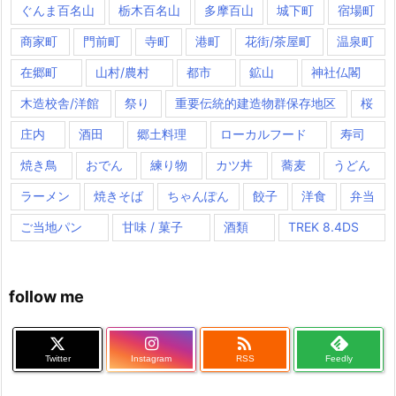
ぐんま百名山
栃木百名山
多摩百山
城下町
宿場町
商家町
門前町
寺町
港町
花街/茶屋町
温泉町
在郷町
山村/農村
都市
鉱山
神社仏閣
木造校舎/洋館
祭り
重要伝統的建造物群保存地区
桜
庄内
酒田
郷土料理
ローカルフード
寿司
焼き鳥
おでん
練り物
カツ丼
蕎麦
うどん
ラーメン
焼きそば
ちゃんぽん
餃子
洋食
弁当
ご当地パン
甘味 / 菓子
酒類
TREK 8.4DS
follow me

Twitter
Instagram
RSS
Feedly