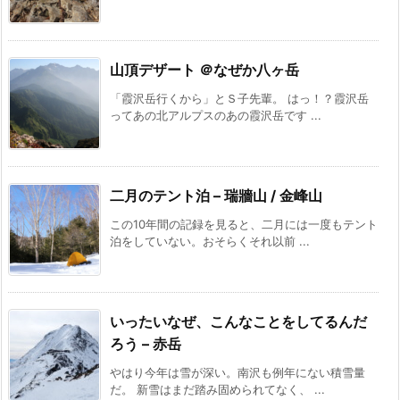
山頂デザート ＠なぜか八ヶ岳
「霞沢岳行くから」とＳ子先輩。 はっ！？霞沢岳
ってあの北アルプスのあの霞沢岳です ...
二月のテント泊 – 瑞牆山 / 金峰山
この10年間の記録を見ると、二月には一度もテント
泊をしていない。おそらくそれ以前 ...
いったいなぜ、こんなことをしてるんだ
ろう – 赤岳
やはり今年は雪が深い。南沢も例年にない積雪量
だ。 新雪はまだ踏み固められてなく、 ...