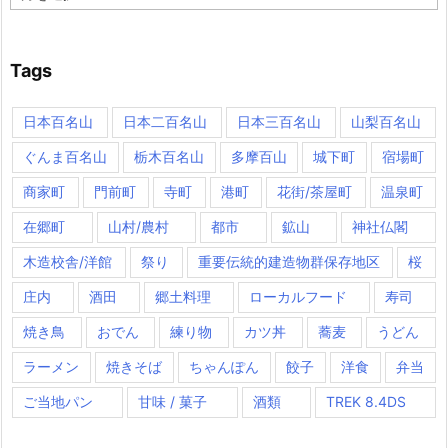
Tags
日本百名山
日本二百名山
日本三百名山
山梨百名山
ぐんま百名山
栃木百名山
多摩百山
城下町
宿場町
商家町
門前町
寺町
港町
花街/茶屋町
温泉町
在郷町
山村/農村
都市
鉱山
神社仏閣
木造校舎/洋館
祭り
重要伝統的建造物群保存地区
桜
庄内
酒田
郷土料理
ローカルフード
寿司
焼き鳥
おでん
練り物
カツ丼
蕎麦
うどん
ラーメン
焼きそば
ちゃんぽん
餃子
洋食
弁当
ご当地パン
甘味 / 菓子
酒類
TREK 8.4DS