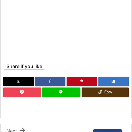
Share if you like
B!
Copy

Next