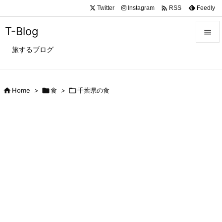

Twitter
Instagram
Feedly
RSS
T-Blog

旅するブログ

メニュ

サイド

Home
>

食
>

千葉県の食

前へ

次へ

検索