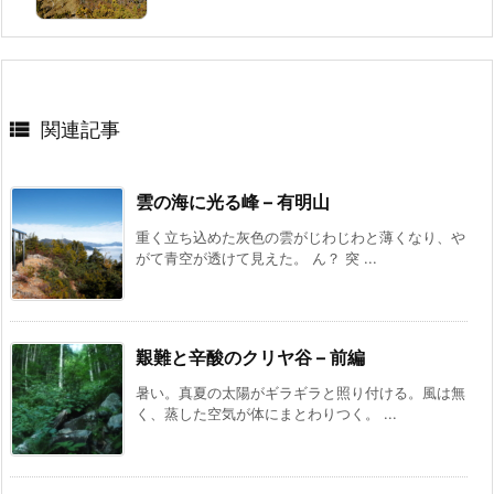

関連記事
雲の海に光る峰 – 有明山
重く立ち込めた灰色の雲がじわじわと薄くなり、や
がて青空が透けて見えた。 ん？ 突 ...
艱難と辛酸のクリヤ谷 – 前編
暑い。真夏の太陽がギラギラと照り付ける。風は無
く、蒸した空気が体にまとわりつく。 ...