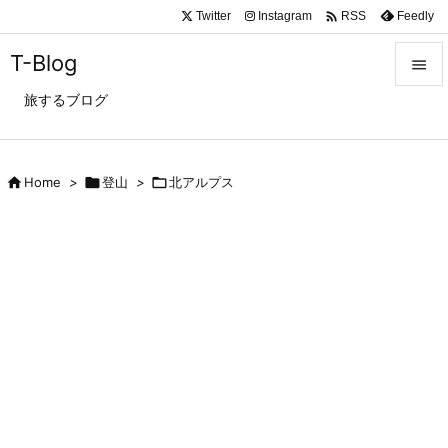

Twitter
Instagram
Feedly
RSS
T-Blog

旅するブログ

メニュ

サイド

Home
>

登山
>

北アルプス

前へ

次へ

検索