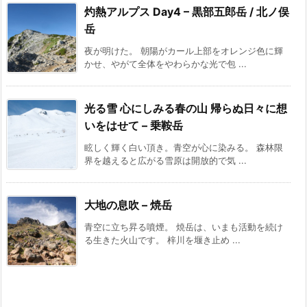
灼熱アルプス Day4 – 黒部五郎岳 / 北ノ俣
岳
夜が明けた。 朝陽がカール上部をオレンジ色に輝
かせ、やがて全体をやわらかな光で包 ...
光る雪 心にしみる春の山 帰らぬ日々に想
いをはせて – 乗鞍岳
眩しく輝く白い頂き。青空が心に染みる。 森林限
界を越えると広がる雪原は開放的で気 ...
大地の息吹 – 焼岳
青空に立ち昇る噴煙。 焼岳は、いまも活動を続け
る生きた火山です。 梓川を堰き止め ...