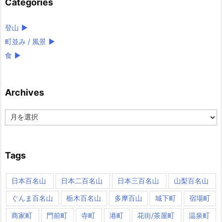
Categories
登山
►
町並み / 風景
►
食
►
Archives
Archives
Tags
日本百名山
日本二百名山
日本三百名山
山梨百名山
ぐんま百名山
栃木百名山
多摩百山
城下町
宿場町
商家町
門前町
寺町
港町
花街/茶屋町
温泉町