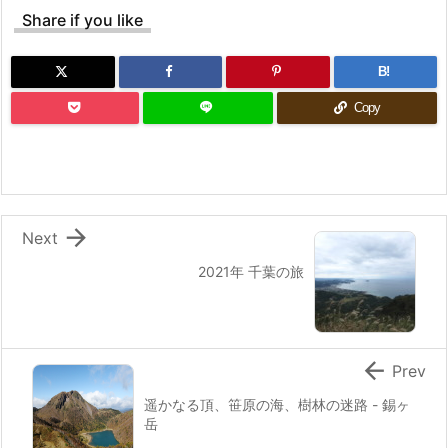
Share if you like
B!
Copy

Next
2021年 千葉の旅

Prev
遥かなる頂、笹原の海、樹林の迷路 - 錫ヶ
岳