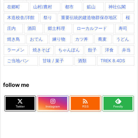
在郷町
山村/農村
都市
鉱山
神社仏閣
木造校舎/洋館
祭り
重要伝統的建造物群保存地区
桜
庄内
酒田
郷土料理
ローカルフード
寿司
焼き鳥
おでん
練り物
カツ丼
蕎麦
うどん
ラーメン
焼きそば
ちゃんぽん
餃子
洋食
弁当
ご当地パン
甘味 / 菓子
酒類
TREK 8.4DS
follow me

Twitter
Instagram
RSS
Feedly