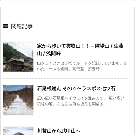

関連記事
家から歩いて雲取山！！ – 陣場山 / 生藤
山 / 浅間峠
山を歩くときはGPSでルートを記録しています。歩
いたコースや距離、高低差、所要時 ...
石尾根縦走 その４〜ラスボス七ツ石
広い広い石尾根ハイウェイを進みます。 広い広い
稜線の道。右も左も前も後ろも開放的 ...
川苔山から武甲山へ