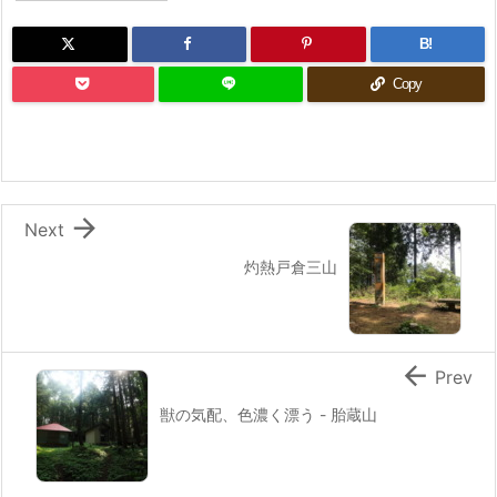
B!
Copy

Next
灼熱戸倉三山

Prev
獣の気配、色濃く漂う - 胎蔵山