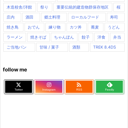
木造校舎/洋館
祭り
重要伝統的建造物群保存地区
桜
庄内
酒田
郷土料理
ローカルフード
寿司
焼き鳥
おでん
練り物
カツ丼
蕎麦
うどん
ラーメン
焼きそば
ちゃんぽん
餃子
洋食
弁当
ご当地パン
甘味 / 菓子
酒類
TREK 8.4DS
follow me

Twitter
Instagram
RSS
Feedly