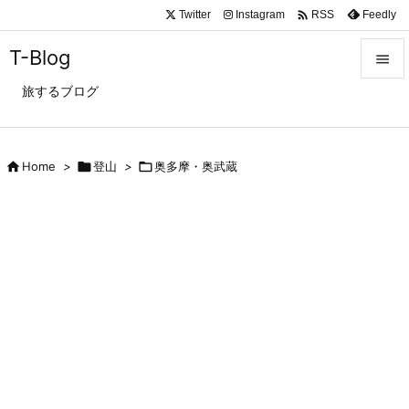

Twitter
Instagram
Feedly
RSS
T-Blog

旅するブログ

メニュ

サイド

Home
>

登山
>

奥多摩・奥武蔵

前へ

次へ

検索