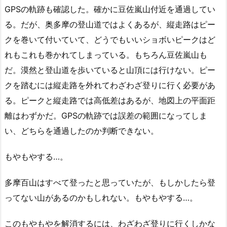
GPSの軌跡も確認した。確かに豆佐嵐山付近を通過してい
る。だが、奥多摩の登山道ではよくあるが、縦走路はピー
クを巻いて付いていて、どうでもいいショボいピークはど
れもこれも巻かれてしまっている。もちろん豆佐嵐山も
だ。漠然と登山道を歩いていると山頂には行けない。ピー
クを踏むには縦走路を外れてわざわざ登りに行く必要があ
る。ピークと縦走路では高低差はあるが、地図上の平面距
離はわずかだ。GPSの軌跡では誤差の範囲になってしま
い、どちらを通過したのか判断できない。
もやもやする…。
多摩百山はすべて登ったと思っていたが、もしかしたら登
ってない山があるのかもしれない。もやもやする…。
このもやもやを解消するには、わざわざ登りに行くしかな