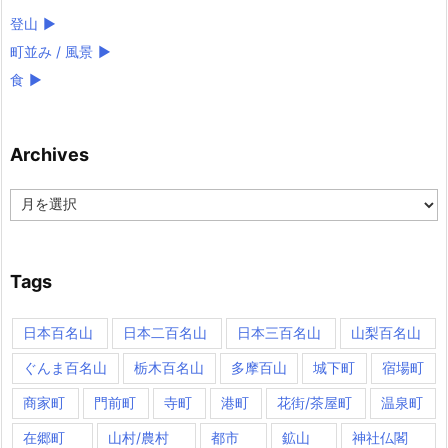
登山
►
町並み / 風景
►
食
►
Archives
Archives
Tags
日本百名山
日本二百名山
日本三百名山
山梨百名山
ぐんま百名山
栃木百名山
多摩百山
城下町
宿場町
商家町
門前町
寺町
港町
花街/茶屋町
温泉町
在郷町
山村/農村
都市
鉱山
神社仏閣