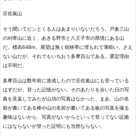
豆佐嵐山
そう聞いてピンとくる人はあまりいないだろう。戸倉三山
の刈寄山に近く、あきる野市と八王子市の県境にある山
だ。標高648m、展望は無く樹林帯に埋もれて薄暗い。さえ
ない山だが、それでもいちおう多摩百山である。選定理由
は不明だ。
多摩百山は数年前に達成したので豆佐嵐山にも登っている
はずだが、登った記憶がない。そのあたりを歩いた日の写
真を見返してみたが山頂の写真はなかった。まあ、山の名
前が書いてある棒や山の名前が書いてある板の写真を撮る
趣味はないから、写真がないからといって登ってない証拠
にはならないが登った証明にも当然ならない。